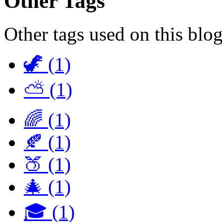
Other Tags
Other tags used on this blog
🦖 (1)
⛅ (1)
🌈 (1)
🍂 (1)
🍑 (1)
🎄 (1)
🎓 (1)