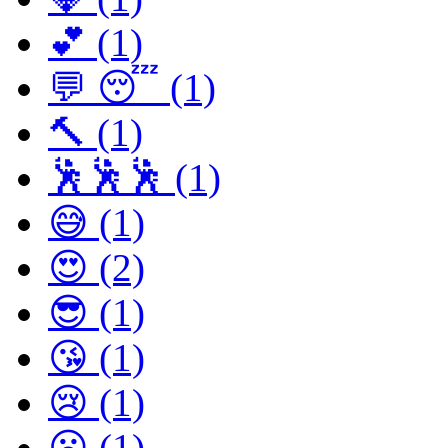
💕 (1)
💬 😴 (1)
🔨 (1)
🕺🕺🕺 (1)
😅 (1)
😍 (2)
😎 (1)
😘 (1)
😢 (1)
😦 (1)